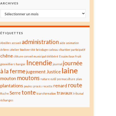
ARCHIVES
Archives
ÉTIQUETTES
administration
Abeilles
accueil
aide
animation
Arbres
atelier
biodiversité
bricolage
cadeau
chantier participatif
chêne
clôture
conseil municipal
délibéré
Essaim
faux
fruit
Incendie
journée
groseilliers
hangar
journal
laine
à la ferme
jugement
Justice
moutons
mouton
nature
outil
permaculture
plan
route
plantations
renard
poules
procès
recette
tonte
Serre
travaux
Ruche
transformation
tribunal
échanges