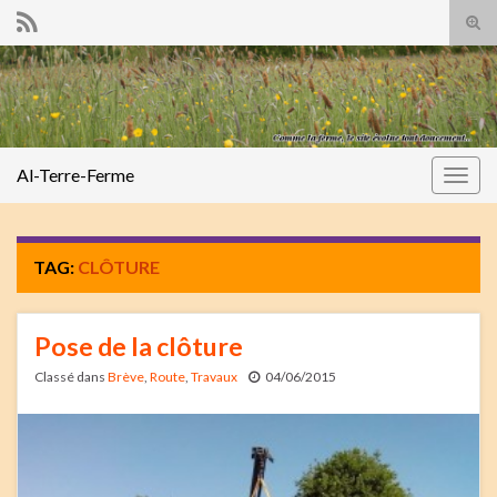
Tog
sear
Search for:
for
Al-Terre-Ferme
Togg
navig
TAG:
CLÔTURE
Pose de la clôture
Classé dans
Brève
,
Route
,
Travaux
04/06/2015