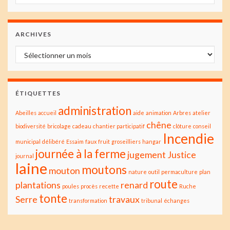
ARCHIVES
Archives
ÉTIQUETTES
administration
Abeilles
accueil
aide
animation
Arbres
atelier
chêne
biodiversité
bricolage
cadeau
chantier participatif
clôture
conseil
Incendie
municipal
délibéré
Essaim
faux
fruit
groseilliers
hangar
journée à la ferme
jugement
Justice
journal
laine
moutons
mouton
nature
outil
permaculture
plan
route
plantations
renard
poules
procès
recette
Ruche
tonte
Serre
travaux
transformation
tribunal
échanges