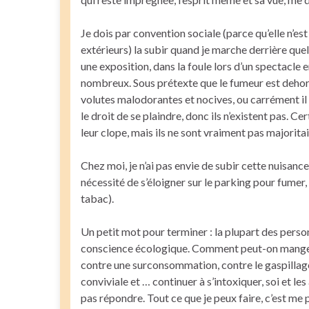
Je dois par convention sociale (parce qu’elle n’est
extérieurs) la subir quand je marche derrière quelq
une exposition, dans la foule lors d’un spectacle 
nombreux. Sous prétexte que le fumeur est dehors,
volutes malodorantes et nocives, ou carrément il 
le droit de se plaindre, donc ils n’existent pas. Ce
leur clope, mais ils ne sont vraiment pas majoritai
Chez moi, je n’ai pas envie de subir cette nuisanc
nécessité de s’éloigner sur le parking pour fumer,
tabac).
Un petit mot pour terminer : la plupart des perso
conscience écologique. Comment peut-on manger bi
contre une surconsommation, contre le gaspillage d
conviviale et … continuer à s’intoxiquer, soi et les
pas répondre. Tout ce que je peux faire, c’est me 