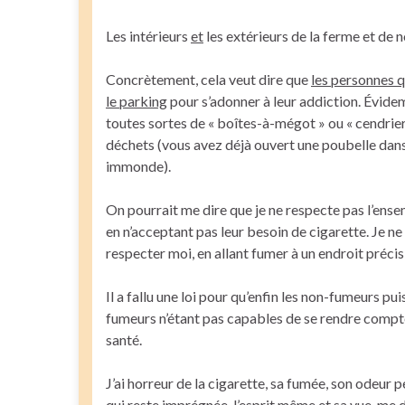
Les intérieurs
et
les extérieurs de la ferme et de 
Concrètement, cela veut dire que
les personnes q
le parking
pour s’adonner à leur addiction. Évidem
toutes sortes de « boîtes-à-mégot » ou « cendrier
déchets (vous avez déjà ouvert une poubelle dans 
immonde).
On pourrait me dire que je ne respecte pas l’ense
en n’acceptant pas leur besoin de cigarette. Je n
respecter moi, en allant fumer à un endroit précis
Il a fallu une loi pour qu’enfin les non-fumeurs p
fumeurs n’étant pas capables de se rendre compte 
santé.
J’ai horreur de la cigarette, sa fumée, son odeur 
qui reste imprégnée, l’esprit même et sa vue, me