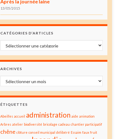
Après la journée laine
13/05/2015
CATÉGORIES D’ARTICLES
Catégories d’articles
ARCHIVES
Archives
ÉTIQUETTES
administration
Abeilles
accueil
aide
animation
Arbres
atelier
biodiversité
bricolage
cadeau
chantier participatif
chêne
clôture
conseil municipal
délibéré
Essaim
faux
fruit