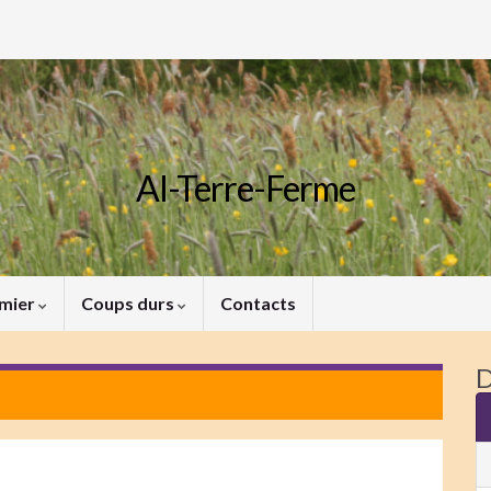
Al-Terre-Ferme
rmier
Coups durs
Contacts
D