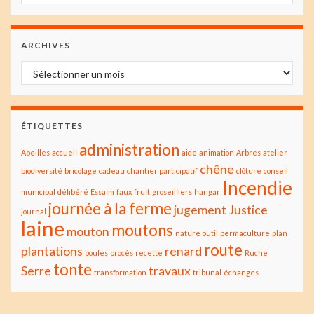
ARCHIVES
Archives
ÉTIQUETTES
administration
Abeilles
accueil
aide
animation
Arbres
atelier
chêne
biodiversité
bricolage
cadeau
chantier participatif
clôture
conseil
Incendie
municipal
délibéré
Essaim
faux
fruit
groseilliers
hangar
journée à la ferme
jugement
Justice
journal
laine
moutons
mouton
nature
outil
permaculture
plan
route
plantations
renard
poules
procès
recette
Ruche
tonte
Serre
travaux
transformation
tribunal
échanges