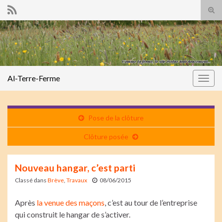
Tog
sear
Search for:
for
Al-Terre-Ferme
Togg
navig
Pose de la clôture
Clôture posée
Nouveau hangar, c’est parti
Classé dans
Brève
,
Travaux
08/06/2015
Après
la venue des maçons
, c’est au tour de l’entreprise
qui construit le hangar de s’activer.