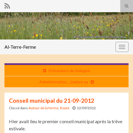
Tog
sear
Search for:
for
Al-Terre-Ferme
Togg
navig
Entretiens de Sologne
Administration… j’adore ça
Conseil municipal du 21-09-2012
Classé dans
Autour de la ferme
,
Route
22/09/2012
Hier avait lieu le premier conseil municipal après la trêve
estivale.